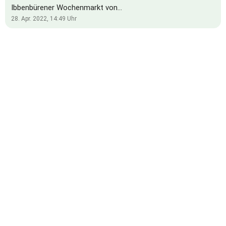
Ibbenbürener Wochenmarkt von
mittwochs auf freitags gewechselt! Ab
28. Apr. 2022, 14:49
Uhr
jetzt stehen wir gegenüber der Eisdiele
am Neumarkt und freuen uns auf euch!!!