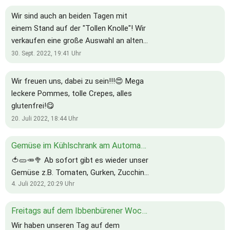
Wir sind auch an beiden Tagen mit
einem Stand auf der "Tollen Knolle"! Wir
verkaufen eine große Auswahl an alten
Apfelsorten, unsere leckeren Säfte und
30. Sept. 2022, 19:41
Uhr
weitere Produkte aus unserem
Sortiment! Wir stehen am oberen Markt
Wir freuen uns, dabei zu sein!!!😍 Mega
am Springbrunnen und freuen uns auf
leckere Pommes, tolle Crepes, alles
euch!!!
glutenfrei!😋
20. Juli 2022, 18:44
Uhr
Gemüse im Kühlschrank am Automaten
🍅🥒🥕🥦 Ab sofort gibt es wieder unser
Gemüse z.B. Tomaten, Gurken, Zucchini,
Kohl am Automaten mit
4. Juli 2022, 20:29
Uhr
Vertrauenskasse!
Freitags auf dem Ibbenbürener Wochenmarkt!!!
Wir haben unseren Tag auf dem